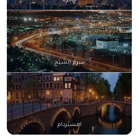
شرم الشيخ
امستردام