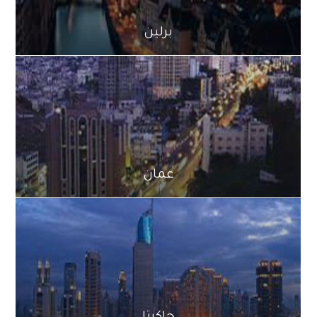
برلين
عمان
جاكرتا