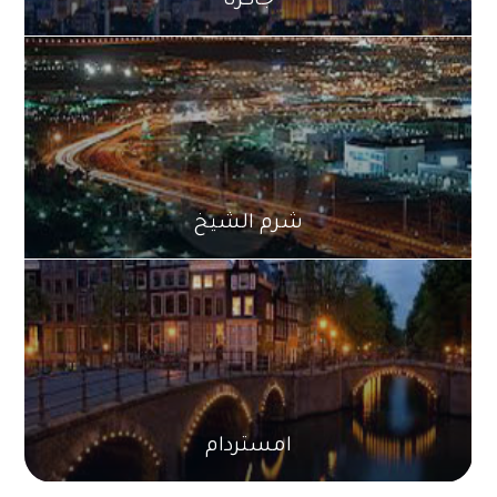
شرم الشيخ
امستردام