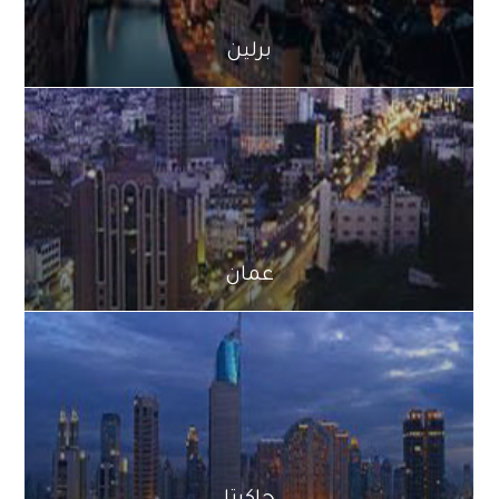
برلين
عمان
جاكرتا