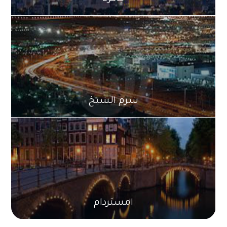
شرم الشيخ
امستردام