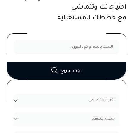
احتياجاتك وتتماشى
مع خططك المستقبلية
بحث سريع