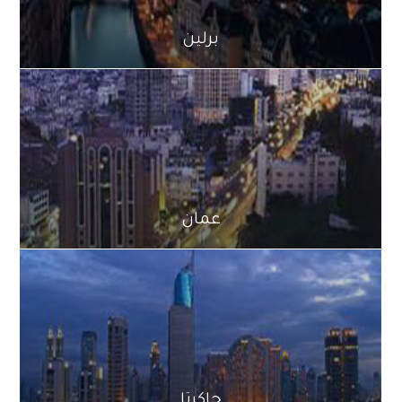
برلين
عمان
جاكرتا