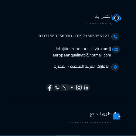
اتصل بنا
00971566356223 - 00971563356098⁩
info@europeanqualitytc.com ||
europeanqualitytc@hotmail.com
الامارات العربية المتحدة - الفجيرة
طرق الدفع