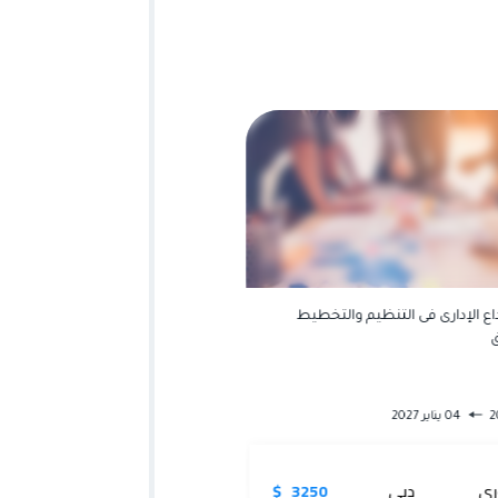
بداع الإدارى فى التنظيم والتخطيط
دورة: صياغة الأهداف الذكية وبناء 
من خلال التنقيب في البيانات
04 يناير 2027
28 ديسمبر 2027
01 ديسمبر 2027
ي
دبي
3250 $
حضوري
امستردام