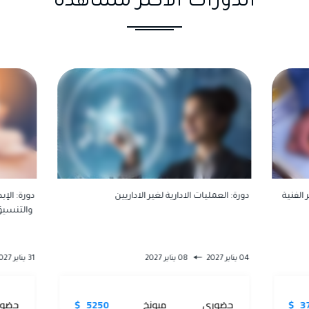
الدورات الاكثر مشاهدة
 الفنية
دورة: العمليات الادارية لغير الاداريين
دورة: الإ
والتنسيق
04 يناير 2027
08 يناير 2027
31 يناير 2027
37
حضوري
ميونخ
5250 $
حضور