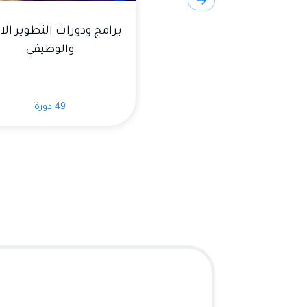
ج ودورات الموارد البشرية
برامج ودورات التطوير الا
وشؤون الموظفين
والوظيفي
97 دورة
49 دورة