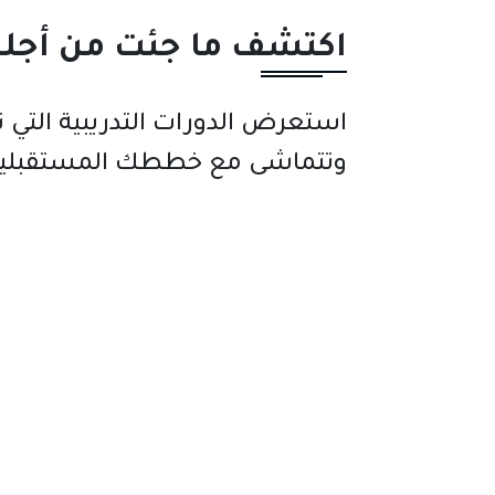
اكتشف ما جئت من أجله!
برامج ودورا
استعرض الدورات التدريبية التي ت
وتتماشى مع خططك المستقبلي