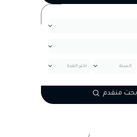
حول الرقمي
حث متقدم