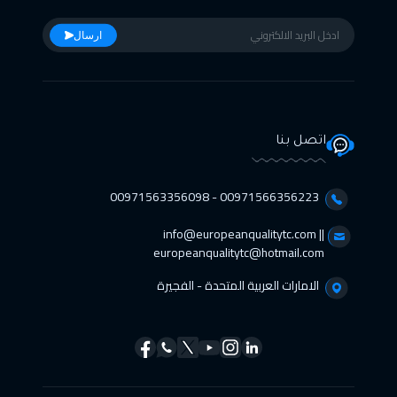
11 أبريل 2027
:
22 أبريل 2027
ارسال
جدة
$
4950
11 أبريل 2027
:
22 أبريل 2027
عمان
$
4950
اتصل بنا
18 أبريل 2027
:
29 أبريل 2027
00971566356223 - 00971563356098⁩
الرياض
$
5250
info@europeanqualitytc.com ||
europeanqualitytc@hotmail.com
الامارات العربية المتحدة - الفجيرة