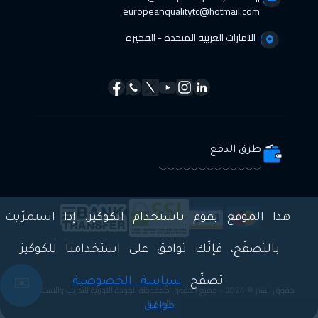
europeanqualitytc@hotmail.com
الامارات العربية المتحدة - الفجيرة
طرق الدفع
هذا الموقع يقوم باستخدام الكوكيز. إذا استمرّيت
بالتصفّح، فإنّك توافق على استخدامنا للكوكيز.
تصفّح
سياسة الخصوصية
✉️
حقوق النشر © 2024 - جميع الحقوق محفوظة الجودة الاوربية للتدريب والاستشارات
الادارية
موافق