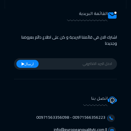
القائمة البريدية
اشترك الان في قائمتنا البريدية و كن على اطلاع دائم بعروضنا
وجديدنا
ارسال
اتصل بنا
00971566356223 - 00971563356098⁩
info@europeanqualitytc.com ||