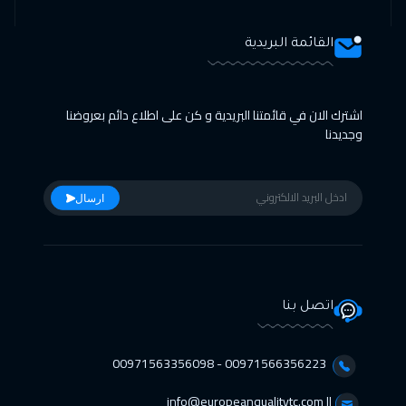
القائمة البريدية
اشترك الان في قائمتنا البريدية و كن على اطلاع دائم بعروضنا
وجديدنا
ارسال
اتصل بنا
00971566356223 - 00971563356098⁩
info@europeanqualitytc.com ||