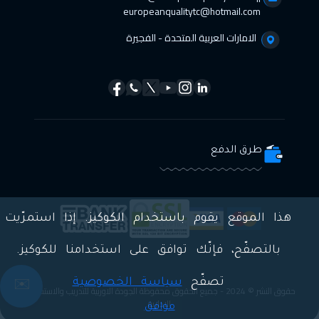
europeanqualitytc@hotmail.com
الامارات العربية المتحدة - الفجيرة
طرق الدفع
هذا الموقع يقوم باستخدام الكوكيز. إذا استمرّيت
بالتصفّح، فإنّك توافق على استخدامنا للكوكيز.
تصفّح
سياسة الخصوصية
✉️
حقوق النشر © 2024 - جميع الحقوق محفوظة الجودة الاوربية للتدريب والاستشارات
الادارية
موافق