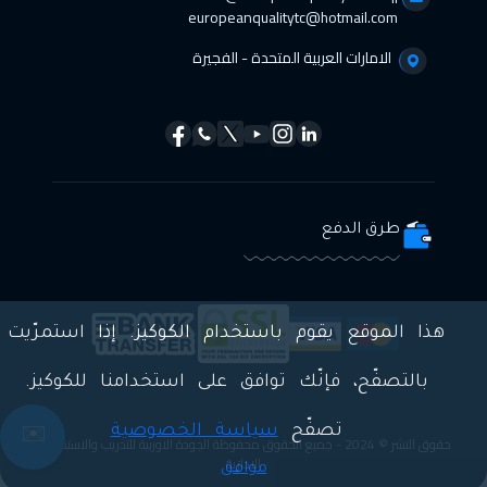
europeanqualitytc@hotmail.com
الامارات العربية المتحدة - الفجيرة
طرق الدفع
هذا الموقع يقوم باستخدام الكوكيز. إذا استمرّيت
بالتصفّح، فإنّك توافق على استخدامنا للكوكيز.
تصفّح
سياسة الخصوصية
✉️
حقوق النشر © 2024 - جميع الحقوق محفوظة الجودة الاوربية للتدريب والاستشارات
الادارية
موافق