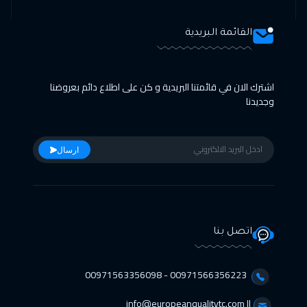
القائمة البريدية
اشترك الان في قائمتنا البريدية و كن على اطلاع دائم بعروضنا
وجديدنا
ارسال
اتصل بنا
00971566356223 - 00971563356098⁩
info@europeanqualitytc.com ||