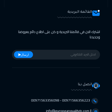
القائمة البريدية
اشترك الان في قائمتنا البريدية و كن على اطلاع دائم بعروضنا
وجديدنا
ارسال
اتصل بنا
00971566356223 - 00971563356098⁩
info@europeanqualitytc.com ||