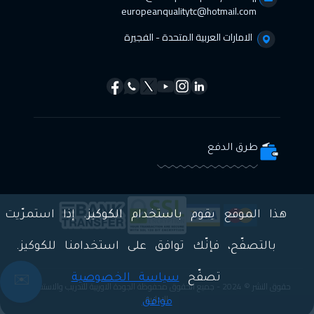
europeanqualitytc@hotmail.com
الامارات العربية المتحدة - الفجيرة
طرق الدفع
هذا الموقع يقوم باستخدام الكوكيز. إذا استمرّيت
بالتصفّح، فإنّك توافق على استخدامنا للكوكيز.
تصفّح
سياسة الخصوصية
✉️
حقوق النشر © 2024 - جميع الحقوق محفوظة الجودة الاوربية للتدريب والاستشارات
الادارية
موافق