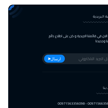
ة البريدية
لان في قائمتنا البريدية و كن على اطلاع دائم
 وجديدنا
ارسال
بنا
00971566356223 - 0097156