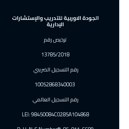
الجودة الاوربية للتدريب والإستشارات
الإدارية
ترخيص رقم
13785/2018
رقم التسجيل الضريبي
10052868340003
رقم التسجيل العالمي
LEI: 98450084C0285A104868