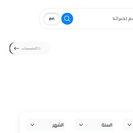
م لخبرائنا
التخصصات