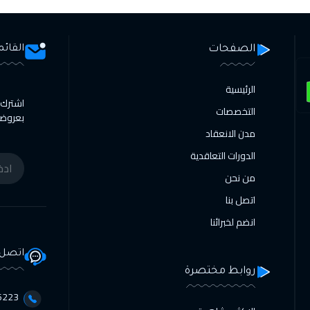
الصفحات
القائم
الرئيسية
اشترك ا
التخصصات
بعروضنا
مدن الانعقاد
الدورات التعاقدية
من نحن
اتصل بنا
انضم لخبرائنا
اتصل 
روابط مختصرة
3356098⁩