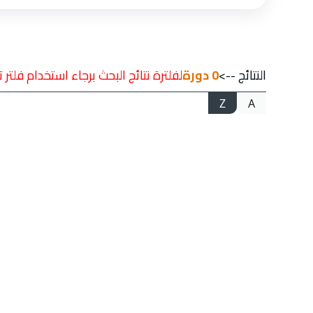
النتائج -->
0
دورة
لفلترة نتائج البحث برجاء استخدام فلتر 
Z
A