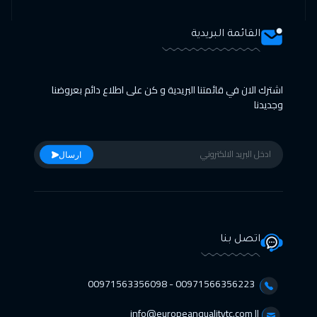
القائمة البريدية
اشترك الان في قائمتنا البريدية و كن على اطلاع دائم بعروضنا
وجديدنا
ارسال
اتصل بنا
00971566356223 - 00971563356098⁩
info@europeanqualitytc.com ||