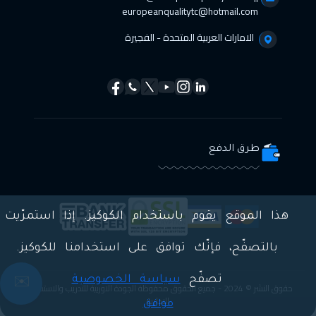
europeanqualitytc@hotmail.com
الامارات العربية المتحدة - الفجيرة
طرق الدفع
هذا الموقع يقوم باستخدام الكوكيز. إذا استمرّيت
بالتصفّح، فإنّك توافق على استخدامنا للكوكيز.
تصفّح
سياسة الخصوصية
✉️
حقوق النشر © 2024 - جميع الحقوق محفوظة الجودة الاوربية للتدريب والاستشارات
الادارية
موافق