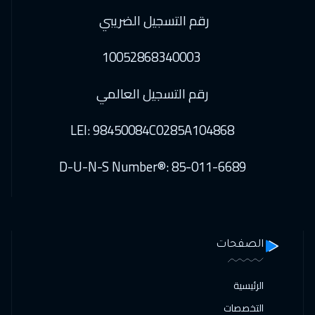
رقم التسجيل الضريبي
10052868340003
رقم التسجيل العالمي
LEI: 98450084C0285A104868
D-U-N-S Number®: 85-011-6689
الصفحات
الرئيسية
التخصصات