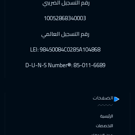
رقم التسجيل الضريبي
10052868340003
رقم التسجيل العالمي
LEI: 98450084C0285A104868
D-U-N-S Number®: 85-011-6689
الصفحات
الرئيسية
التخصصات