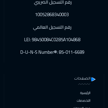
رقم التسجيل الضريبي
10052868340003
رقم التسجيل العالمي
LEI: 98450084C0285A104868
D-U-N-S Number®: 85-011-6689
الصفحات
الرئيسية
التخصصات