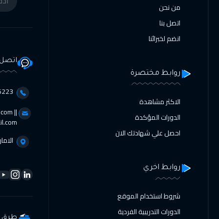
من نحن
اتصل بنا
انضم لخبرائنا
اتصل 
روابط مختصرة
3356098⁩
الاكثر مشاهدة
com ||
الدورات المؤكدة
il.com
احصل علي شهادتك الان
الامار
روابط اخري
شروط استخدام الموقع
الدورات التدريبية الفردية
طرق ا