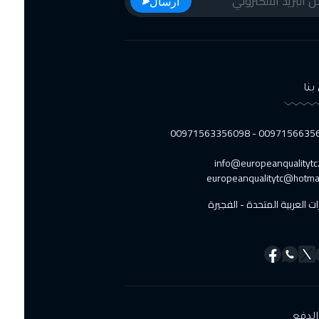
ارسال
جنيف
5250 $
14 سبتمبر 2026
:
18 سبتمبر 2026
نيويورك
7450 $
بنا
21 سبتمبر 2026
:
25 سبتمبر 2026
00971566356223 - 0097156
فيينا
5250 $
info@europeanqualitytc.
europeanqualitytc@hotma
27 سبتمبر 2026
:
01 أكتوبر 2026
ات العربية المتحدة - الفجيرة
دبي
3250 $
28 سبتمبر 2026
:
02 أكتوبر 2026
ميونخ
5250 $
لدفع