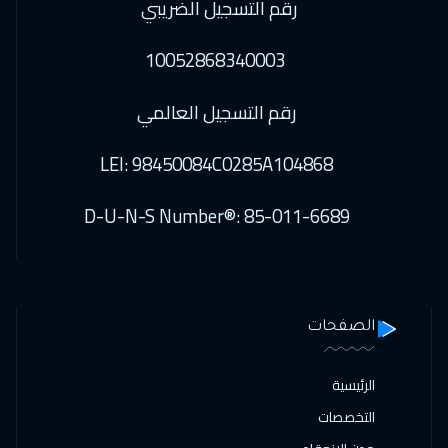
رقم التسجيل الضريبي
10052868340003
رقم التسجيل العالمي
LEI: 98450084C0285A104868
D-U-N-S Number®: 85-011-6689
الصفحات
الرئيسية
التخصصات