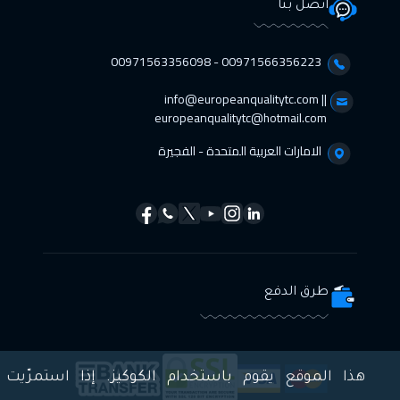
اتصل بنا
00971566356223 - 00971563356098⁩
info@europeanqualitytc.com ||
europeanqualitytc@hotmail.com
الامارات العربية المتحدة - الفجيرة
طرق الدفع
هذا الموقع يقوم باستخدام الكوكيز. إذا استمرّيت