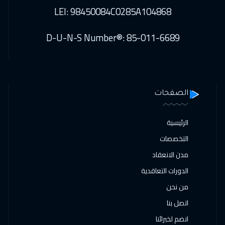
LEI: 98450084C0285A104868
D-U-N-S Number®: 85-011-6689
الصفحات
الرئيسية
التخصصات
مدن الانعقاد
الدورات التعاقدية
من نحن
اتصل بنا
انضم لخبرائنا