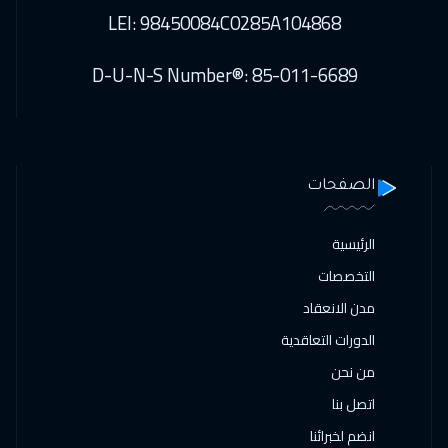
LEI: 98450084C0285A104868
D-U-N-S Number®: 85-011-6689
الصفحات
الرئيسية
التخصصات
مدن الانعقاد
الدورات التعاقدية
من نحن
اتصل بنا
انضم لخبرائنا