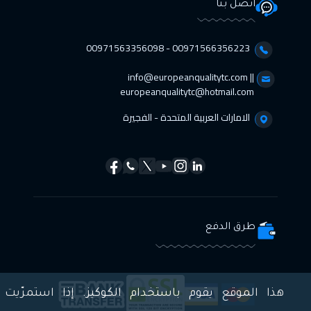
اتصل بنا
00971566356223 - 00971563356098⁩
info@europeanqualitytc.com ||
europeanqualitytc@hotmail.com
الامارات العربية المتحدة - الفجيرة
طرق الدفع
هذا الموقع يقوم باستخدام الكوكيز. إذا استمرّيت