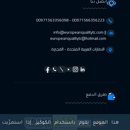
اتصل بنا
00971566356223 - 00971563356098⁩
info@europeanqualitytc.com ||
europeanqualitytc@hotmail.com
الامارات العربية المتحدة - الفجيرة
طرق الدفع
هذا الموقع يقوم باستخدام الكوكيز. إذا استمرّيت