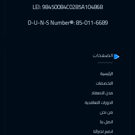
LEI: 98450084C0285A104868
D-U-N-S Number®: 85-011-6689
الصفحات
الرئيسية
التخصصات
مدن الانعقاد
الدورات التعاقدية
من نحن
اتصل بنا
انضم لخبرائنا