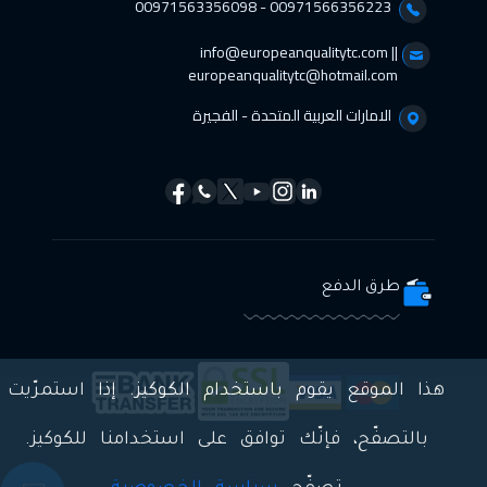
00971566356223 - 00971563356098⁩
info@europeanqualitytc.com ||
europeanqualitytc@hotmail.com
الامارات العربية المتحدة - الفجيرة
طرق الدفع
هذا الموقع يقوم باستخدام الكوكيز. إذا استمرّيت
بالتصفّح، فإنّك توافق على استخدامنا للكوكيز.